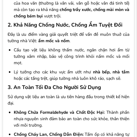
của hoa văn (thường là vân vải, vân gỗ hoặc vân đá tinh tế)
mà còn tạo ra khả năng
chống trầy xước, chống mài mòn và
chống bám bụi
vượt trội.
2. Khả Năng Chống Nước, Chống Ẩm Tuyệt Đối
Đây là ưu điểm vàng giải quyết triệt để vấn đề muôn thuở của
tường nhà Việt:
ẩm mốc và nồm
.
Cấu tạo vật liệu không thấm nước, ngăn chặn hơi ẩm từ
tường xâm nhập, bảo vệ công trình khỏi nấm mốc và mối
mọt.
Lý tưởng cho các khu vực ẩm ướt như
nhà bếp, nhà tắm
hoặc các tầng trệt, giúp tường nhà luôn khô ráo, sạch sẽ.
3. An Toàn Tối Đa Cho Người Sử Dụng
Sử dụng vật liệu an toàn là ưu tiên hàng đầu trong thiết kế hiện
đại.
Không Chứa Formaldehyde và Chất Độc Hại:
Thành phần
nhựa nguyên sinh đảm bảo an toàn cho sức khỏe, thân thiện
với môi trường.
Chống Cháy Lan, Chống Dẫn Điện:
Tấm ốp có khả năng tự