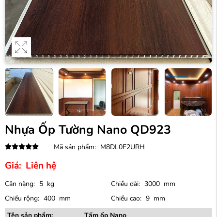
Nhựa Ốp Tường Nano QD923
Mã sản phẩm:
M8DL0F2URH
Giá:
Liên hệ
Cân nặng:
5
kg
Chiều dài:
3000
mm
Chiều rộng:
400
mm
Chiều cao:
9
mm
Tên sản phẩm:
Tấm ốp Nano