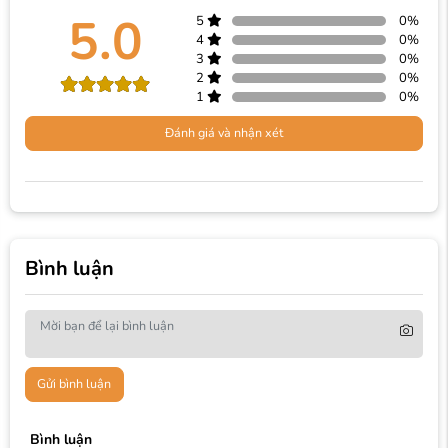
5.0
5
0
%
4
0
%
3
0
%
2
0
%
1
0
%
Đánh giá và nhận xét
Bình luận
Gửi bình luận
Bình luận