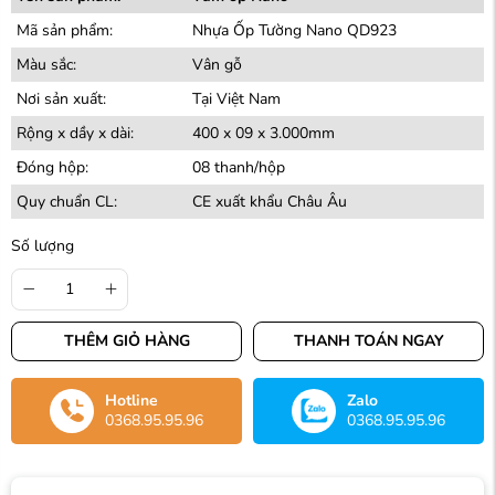
Mã sản phẩm:
Nhựa Ốp Tường Nano QD923
Màu sắc:
Vân gỗ
Nơi sản xuất:
Tại Việt Nam
Rộng x dầy x dài:
400 x 09 x 3.000mm
Đóng hộp:
08 thanh/hộp
Quy chuẩn CL:
CE xuất khẩu Châu Âu
Số lượng
THÊM GIỎ HÀNG
THANH TOÁN NGAY
Hotline
Zalo
0368.95.95.96
0368.95.95.96