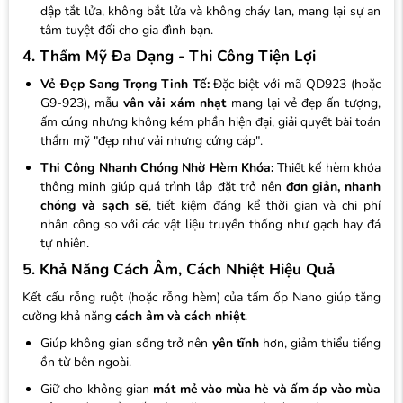
dập tắt lửa, không bắt lửa và không cháy lan, mang lại sự an
tâm tuyệt đối cho gia đình bạn.
4. Thẩm Mỹ Đa Dạng - Thi Công Tiện Lợi
Vẻ Đẹp Sang Trọng Tinh Tế:
Đặc biệt với mã QD923 (hoặc
G9-923), mẫu
vân vải xám nhạt
mang lại vẻ đẹp ấn tượng,
ấm cúng nhưng không kém phần hiện đại, giải quyết bài toán
thẩm mỹ "đẹp như vải nhưng cứng cáp".
Thi Công Nhanh Chóng Nhờ Hèm Khóa:
Thiết kế hèm khóa
thông minh giúp quá trình lắp đặt trở nên
đơn giản, nhanh
chóng và sạch sẽ
, tiết kiệm đáng kể thời gian và chi phí
nhân công so với các vật liệu truyền thống như gạch hay đá
tự nhiên.
5. Khả Năng Cách Âm, Cách Nhiệt Hiệu Quả
Kết cấu rỗng ruột (hoặc rỗng hèm) của tấm ốp Nano giúp tăng
cường khả năng
cách âm và cách nhiệt
.
Giúp không gian sống trở nên
yên tĩnh
hơn, giảm thiểu tiếng
ồn từ bên ngoài.
Giữ cho không gian
mát mẻ vào mùa hè và ấm áp vào mùa