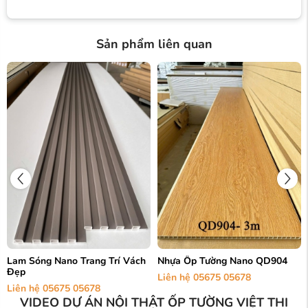
Sản phẩm liên quan
Lam Sóng Nano Trang Trí Vách
Nhựa Ốp Tường Nano QD904
Đẹp
Liên hệ 05675 05678
Liên hệ 05675 05678
VIDEO DỰ ÁN NỘI THẬT ỐP TƯỜNG VIỆT THI