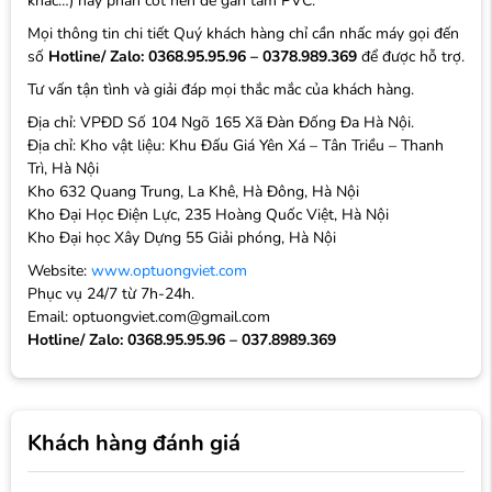
khác…) hay phần cốt nền để gắn tấm PVC.
Mọi thông tin chi tiết Quý khách hàng chỉ cần nhấc máy gọi đến
số
Hotline/ Zalo: 0368.95.95.96 – 0378.989.369
để được hỗ trợ.
Tư vấn tận tình và giải đáp mọi thắc mắc của khách hàng.
Địa chỉ: VPĐD Số 104 Ngõ 165 Xã Đàn Đống Đa Hà Nội.
Địa chỉ: Kho vật liệu: Khu Đấu Giá Yên Xá – Tân Triều – Thanh
Trì, Hà Nội
Kho 632 Quang Trung, La Khê, Hà Đông, Hà Nội
Kho Đại Học Điện Lực, 235 Hoàng Quốc Việt, Hà Nội
Kho Đại học Xây Dựng 55 Giải phóng, Hà Nội
Website:
www.optuongviet.com
Phục vụ 24/7 từ 7h-24h.
Email: optuongviet.com@gmail.com
Hotline/ Zalo: 0368.95.95.96 – 037.8989.369
Khách hàng đánh giá