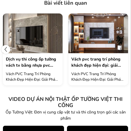
Bài viết liên quan
dịch vụ thi công ốp tường
vách pvc trang trí phòng
vách tv bằng nhựa pvc
khách đẹp hiện đại: giải
chuyên nghiệp
pháp nội thất tuyệt vời
Vách PVC Trang Trí Phòng
Vách PVC Trang Trí Phòng
2025
Khách Đẹp Hiện Đại: Giải Pháp
Khách Đẹp Hiện Đại: Giải Pháp
Nội Thất Tuyệt Vời 2025 Vách
Nội Thất Tuyệt Vời 2025 Vách
PVC trang trí phòng khách
PVC trang trí phòng khách
đang trở thành xu hướng nội
đang trở thành xu hướng nội
VIDEO DỰ ÁN NỘI THẬT ỐP TƯỜNG VIỆT THI
thất được săn đón nhất năm ...
thất được săn đón nhất năm ...
CÔNG
Ốp Tường Việt: Đơn vị cung cấp vật tư và thi công trọn gói các sản
phẩm