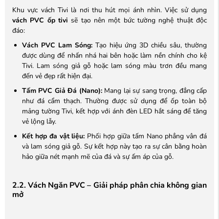
Khu vực vách Tivi là nơi thu hút mọi ánh nhìn. Việc sử dụng
vách PVC ốp tivi
sẽ tạo nên một bức tường nghệ thuật độc
đáo:
Vách PVC Lam Sóng:
Tạo hiệu ứng 3D chiều sâu, thường
được dùng để nhấn nhá hai bên hoặc làm nền chính cho kệ
Tivi. Lam sóng giả gỗ hoặc lam sóng màu trơn đều mang
đến vẻ đẹp rất hiện đại.
Tấm PVC Giả Đá (Nano):
Mang lại sự sang trọng, đẳng cấp
như đá cẩm thạch. Thường được sử dụng để ốp toàn bộ
mảng tường Tivi, kết hợp với ánh đèn LED hắt sáng để tăng
vẻ lộng lẫy.
Kết hợp đa vật liệu:
Phối hợp giữa tấm Nano phẳng vân đá
và lam sóng giả gỗ. Sự kết hợp này tạo ra sự cân bằng hoàn
hảo giữa nét mạnh mẽ của đá và sự ấm áp của gỗ.
2.2. Vách Ngăn PVC – Giải pháp phân chia không gian
mở