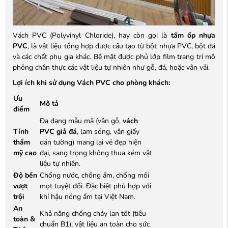
Vách PVC (Polyvinyl Chloride), hay còn gọi là
tấm ốp nhựa
PVC
, là vật liệu tổng hợp được cấu tạo từ bột nhựa PVC, bột đá
và các chất phụ gia khác. Bề mặt được phủ lớp film trang trí mô
phỏng chân thực các vật liệu tự nhiên như gỗ, đá, hoặc vân vải.
Lợi ích khi sử dụng Vách PVC cho phòng khách:
Ưu
Mô tả
điểm
Đa dạng mẫu mã (vân gỗ,
vách
Tính
PVC giả đá
, lam sóng, vân giấy
thẩm
dán tường) mang lại vẻ đẹp hiện
mỹ cao
đại, sang trọng không thua kém vật
liệu tự nhiên.
Độ bền
Chống nước, chống ẩm, chống mối
vượt
mọt tuyệt đối. Đặc biệt phù hợp với
trội
khí hậu nóng ẩm tại Việt Nam.
An
Khả năng chống cháy lan tốt (tiêu
toàn &
chuẩn B1), vật liệu an toàn cho sức