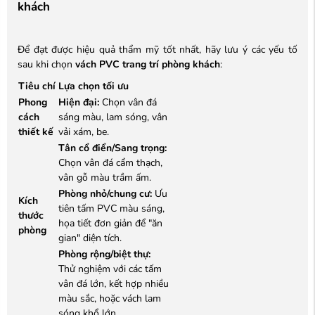
khách
Để đạt được hiệu quả thẩm mỹ tốt nhất, hãy lưu ý các yếu tố
sau khi chọn
vách PVC trang trí phòng khách
:
Tiêu chí
Lựa chọn tối ưu
Phong
Hiện đại:
Chọn vân đá
cách
sáng màu, lam sóng, vân
thiết kế
vải xám, be.
Tân cổ điển/Sang trọng:
Chọn vân đá cẩm thạch,
vân gỗ màu trầm ấm.
Phòng nhỏ/chung cư:
Ưu
Kích
tiên tấm PVC màu sáng,
thước
họa tiết đơn giản để "ăn
phòng
gian" diện tích.
Phòng rộng/biệt thự:
Thử nghiệm với các tấm
vân đá lớn, kết hợp nhiều
màu sắc, hoặc vách lam
sóng khổ lớn.