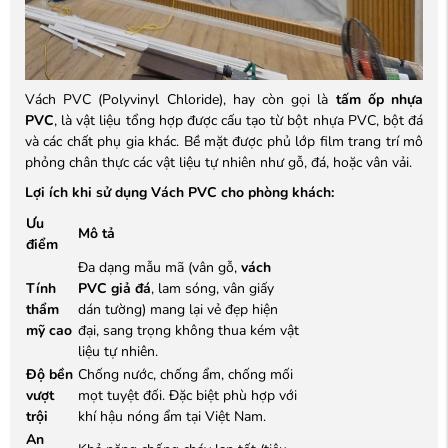
Vách PVC (Polyvinyl Chloride), hay còn gọi là
tấm ốp nhựa
PVC
, là vật liệu tổng hợp được cấu tạo từ bột nhựa PVC, bột đá
và các chất phụ gia khác. Bề mặt được phủ lớp film trang trí mô
phỏng chân thực các vật liệu tự nhiên như gỗ, đá, hoặc vân vải.
Lợi ích khi sử dụng Vách PVC cho phòng khách:
Ưu
Mô tả
điểm
Đa dạng mẫu mã (vân gỗ,
vách
Tính
PVC giả đá
, lam sóng, vân giấy
thẩm
dán tường) mang lại vẻ đẹp hiện
mỹ cao
đại, sang trọng không thua kém vật
liệu tự nhiên.
Độ bền
Chống nước, chống ẩm, chống mối
vượt
mọt tuyệt đối. Đặc biệt phù hợp với
trội
khí hậu nóng ẩm tại Việt Nam.
An