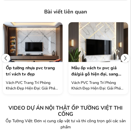
Bài viết liên quan
ốp tường nhựa pvc trang
mẫu ốp vách tv pvc giả
trí vách tv đẹp
đá/giả gỗ hiện đại, sang
trọng
Vách PVC Trang Trí Phòng
Vách PVC Trang Trí Phòng
Khách Đẹp Hiện Đại: Giải Pháp
Khách Đẹp Hiện Đại: Giải Pháp
Nội Thất Tuyệt Vời 2025 Vách
Nội Thất Tuyệt Vời 2025 Vách
PVC trang trí phòng khách
PVC trang trí phòng khách
đang trở thành xu hướng nội
đang trở thành xu hướng nội
VIDEO DỰ ÁN NỘI THẬT ỐP TƯỜNG VIỆT THI
thất được săn đón nhất năm ...
thất được săn đón nhất năm ...
CÔNG
Ốp Tường Việt: Đơn vị cung cấp vật tư và thi công trọn gói các sản
phẩm