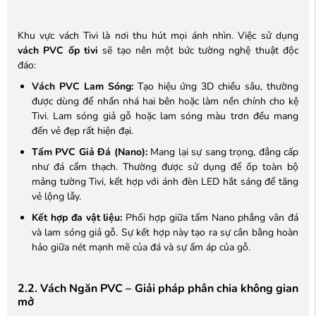
Khu vực vách Tivi là nơi thu hút mọi ánh nhìn. Việc sử dụng
vách PVC ốp tivi
sẽ tạo nên một bức tường nghệ thuật độc
đáo:
Vách PVC Lam Sóng:
Tạo hiệu ứng 3D chiều sâu, thường
được dùng để nhấn nhá hai bên hoặc làm nền chính cho kệ
Tivi. Lam sóng giả gỗ hoặc lam sóng màu trơn đều mang
đến vẻ đẹp rất hiện đại.
Tấm PVC Giả Đá (Nano):
Mang lại sự sang trọng, đẳng cấp
như đá cẩm thạch. Thường được sử dụng để ốp toàn bộ
mảng tường Tivi, kết hợp với ánh đèn LED hắt sáng để tăng
vẻ lộng lẫy.
Kết hợp đa vật liệu:
Phối hợp giữa tấm Nano phẳng vân đá
và lam sóng giả gỗ. Sự kết hợp này tạo ra sự cân bằng hoàn
hảo giữa nét mạnh mẽ của đá và sự ấm áp của gỗ.
2.2. Vách Ngăn PVC – Giải pháp phân chia không gian
mở