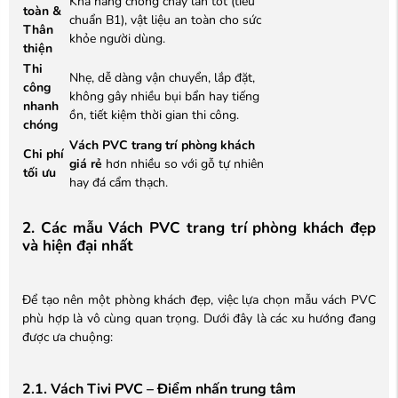
Khả năng chống cháy lan tốt (tiêu
toàn &
chuẩn B1), vật liệu an toàn cho sức
Thân
khỏe người dùng.
thiện
Thi
Nhẹ, dễ dàng vận chuyển, lắp đặt,
công
không gây nhiều bụi bẩn hay tiếng
nhanh
ồn, tiết kiệm thời gian thi công.
chóng
Vách PVC trang trí phòng khách
Chi phí
giá rẻ
hơn nhiều so với gỗ tự nhiên
tối ưu
hay đá cẩm thạch.
2. Các mẫu Vách PVC trang trí phòng khách đẹp
và hiện đại nhất
Để tạo nên một phòng khách đẹp, việc lựa chọn mẫu vách PVC
phù hợp là vô cùng quan trọng. Dưới đây là các xu hướng đang
được ưa chuộng:
2.1. Vách Tivi PVC – Điểm nhấn trung tâm